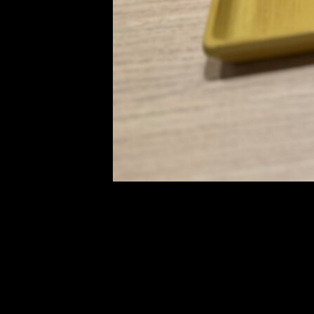
写真は和菓子になるのかな
…
抹茶だから和菓子なのかな
…
笑笑
場所は越谷レイクタウンなんです
美味しかったので
是非！
行ってみてください！