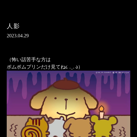
人影
2023.04.29
（怖い話苦手な方は
ポムポムプリンだけ見てね૮ . ̫ . ა）