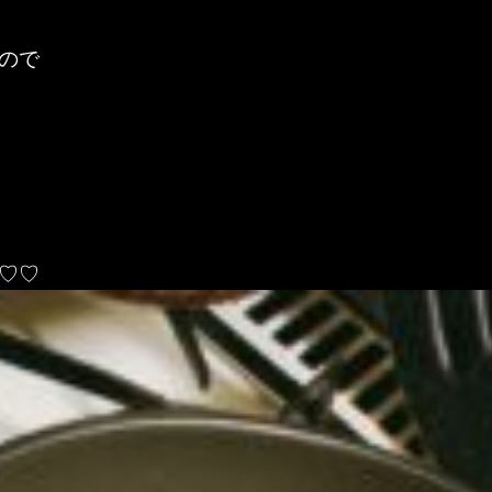
ので
♡♡