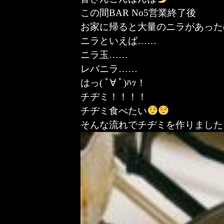
この間BAR No5営業終了後
お家に帰ると大量のニラがあった
ニラといえば……
ニラ玉……
レバニラ……
はっ( ﾟ∀ ﾟ)ﾊｯ！
チヂミ！！！！
チヂミ食べたい
そんな流れでチヂミを作りました