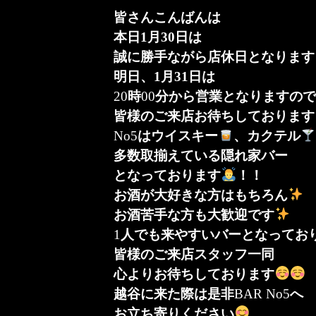
皆さんこんばんは
本日1月30日は
誠に勝手ながら店休日となります
明日、1月31日は
20
時
00
分から営業となりますの
皆様のご来店お待ちしております
No5
はウイスキー
、カクテル
多数取揃えている隠れ家バー
となっております
！！
お酒が大好きな方はもちろん
お酒苦手な方も大歓迎です
1
人でも来やすいバーとなってお
皆様のご来店スタッフ一同
心よりお待ちしております
越谷に来た際は是非
BAR No5
へ
お立ち寄りください