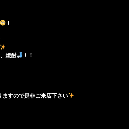
！
で
、焼酎
！！
りますので是非ご来店下さい